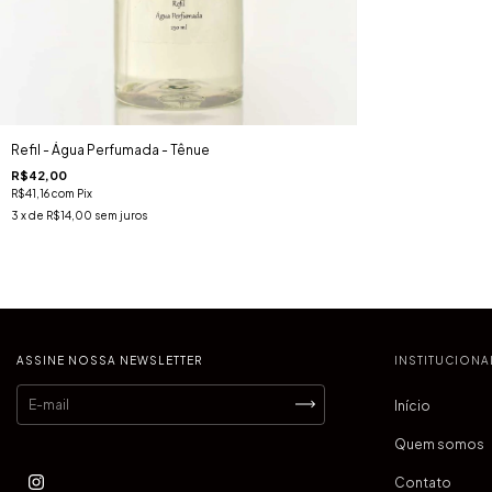
Refil - Água Perfumada - Tênue
R$42,00
R$41,16
com
Pix
3
x de
R$14,00
sem juros
ASSINE NOSSA NEWSLETTER
INSTITUCIONA
Início
Quem somos
Contato