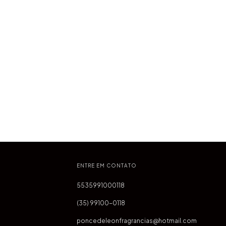
ENTRE EM CONTATO
5535991000118
(35) 99100-0118
poncedeleonfragrancias@hotmail.com