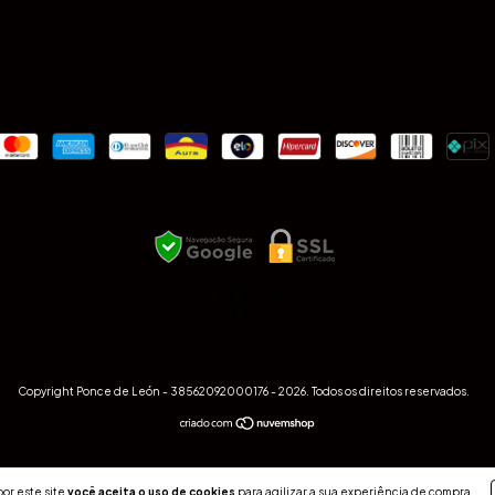
Copyright Ponce de León - 38562092000176 - 2026. Todos os direitos reservados.
or este site
você aceita o uso de cookies
para agilizar a sua experiência de compra.